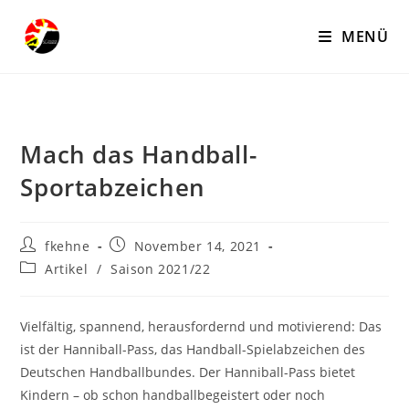
Zum
Inhalt
MENÜ
springen
Mach das Handball-
Sportabzeichen
Beitrags-
Beitrag
fkehne
November 14, 2021
Autor:
veröffentlicht:
Beitrags-
Artikel
/
Saison 2021/22
Kategorie:
Vielfältig, spannend, herausfordernd und motivierend: Das
ist der Hanniball-Pass, das Handball-Spielabzeichen des
Deutschen Handballbundes. Der Hanniball-Pass bietet
Kindern – ob schon handballbegeistert oder noch