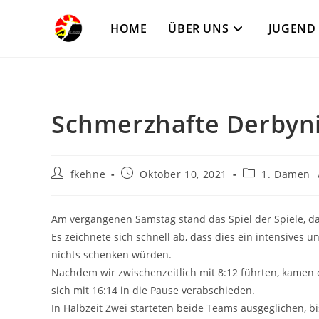
Zum
Inhalt
HOME
ÜBER UNS
JUGEND
springen
Schmerzhafte Derbyn
Beitrags-
Beitrag
Beitrags-
fkehne
Oktober 10, 2021
1. Damen
Autor:
veröffentlicht:
Kategorie:
Am vergangenen Samstag stand das Spiel der Spiele, d
Es zeichnete sich schnell ab, dass dies ein intensives
nichts schenken würden.
Nachdem wir zwischenzeitlich mit 8:12 führten, kamen 
sich mit 16:14 in die Pause verabschieden.
In Halbzeit Zwei starteten beide Teams ausgeglichen, b