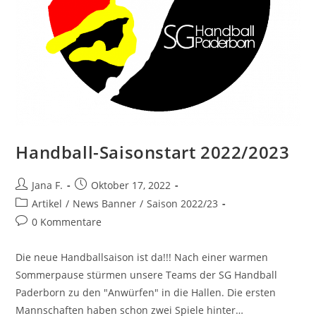
Handball-Saisonstart 2022/2023
Beitrags-
Beitrag
Jana F.
Oktober 17, 2022
Autor:
veröffentlicht:
Beitrags-
Artikel
/
News Banner
/
Saison 2022/23
Kategorie:
Beitrags-
0 Kommentare
Kommentare:
Die neue Handballsaison ist da!!! Nach einer warmen
Sommerpause stürmen unsere Teams der SG Handball
Paderborn zu den "Anwürfen" in die Hallen. Die ersten
Mannschaften haben schon zwei Spiele hinter…