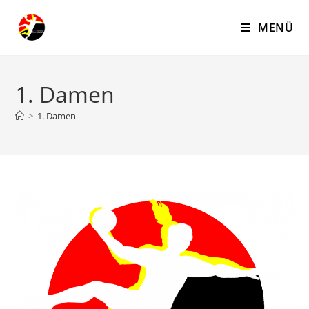
Zum
Inhalt
MENÜ
springen
1. Damen
>
1. Damen